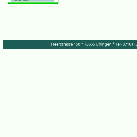
Stauden Online Kübelpflanzen Gräser
Pflanzen Versand Uhingen Esslingen
Schattenstauden winterhart
Staudengärtnerei Gärtnerei Gaertnerei
Garten Gärten Staudenversand Online-
Stauden Online-Gaertnerei Stuttgart
Göppingen
Heerstrasse 150 * 73066 Uhingen * Tel (07161) 