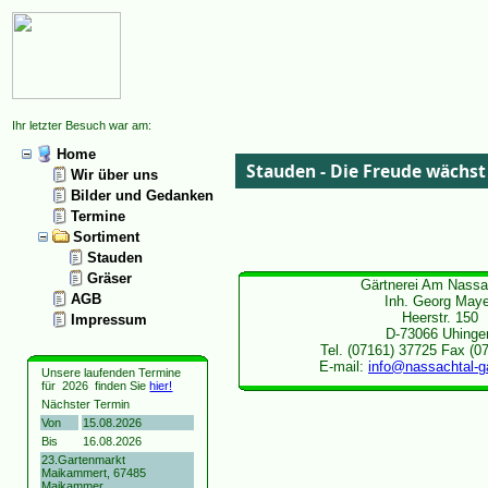
Ihr letzter Besuch war am:
Home
Stauden - Die Freude wächst
Wir über uns
Bilder und Gedanken
Termine
Sortiment
Stauden
Gräser
Gärtnerei Am Nassa
AGB
Inh. Georg Maye
Heerstr. 150
Impressum
D-73066 Uhinge
Tel. (07161) 37725 Fax (0
E-mail:
info@nassachtal-ga
Unsere laufenden Termine
für
2026
finden Sie
hier!
Nächster Termin
Von
15.08.2026
Bis
16.08.2026
23.Gartenmarkt
Maikammert, 67485
Maikammer