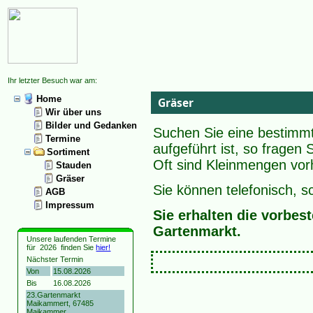
Ihr letzter Besuch war am:
Home
Gräser
Wir über uns
Bilder und Gedanken
Suchen Sie eine bestimmte
Termine
aufgeführt ist, so fragen 
Sortiment
Oft sind Kleinmengen vorh
Stauden
Gräser
Sie können telefonisch, sc
AGB
Impressum
Sie erhalten die vorbe
Gartenmarkt.
Unsere laufenden Termine
für
2026
finden Sie
hier!
Nächster Termin
Von
15.08.2026
Bis
16.08.2026
23.Gartenmarkt
Maikammert, 67485
Maikammer