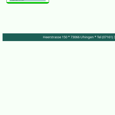
Stauden Online Kübelpflanzen Gräser
Pflanzen Versand Uhingen Esslingen
Schattenstauden winterhart
Staudengärtnerei Gärtnerei Gaertnerei
Garten Gärten Staudenversand Online-
Stauden Online-Gaertnerei Stuttgart
Göppingen
Heerstrasse 150 * 73066 Uhingen * Tel (07161) 